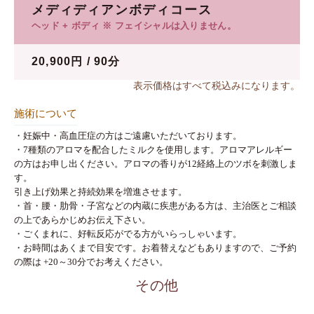
メディディアンボディコース
ヘッド + ボディ ※ フェイシャルは入りません。
20,900円 / 90分
表示価格はすべて税込みになります。
施術について
・妊娠中・高血圧症の方はご遠慮いただいております。
・7種類のアロマを配合したミルクを使用します。アロマアレルギー
の方はお申し出ください。アロマの香りが12経絡上のツボを刺激しま
す。
引き上げ効果と持続効果を増進させます。
・首・腰・肋骨・子宮などの内蔵に疾患がある方は、主治医とご相談
の上であらかじめお伝え下さい。
・ごくまれに、好転反応がでる方がいらっしゃいます。
・お時間はあくまで目安です。お着替えなどもありますので、ご予約
の際は +20～30分でお考えください。
その他