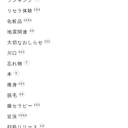
ランキング
103
リセラ体験
1181
化粧品
35
地震関連
111
大切なおしらせ
322
川口
7
忘れ物
5
本
161
痩身
49
脱毛
101
腸セラピー
1004
近況
14
顔筋リリース