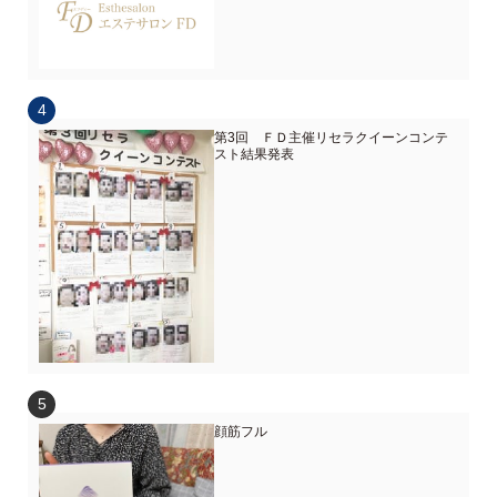
第3回 ＦＤ主催リセラクイーンコンテ
スト結果発表
顔筋フル