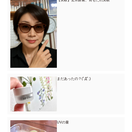
【実験】玄米酵素、胃もたれ実験
まだあったの？(ﾟДﾟ;)
UVの量