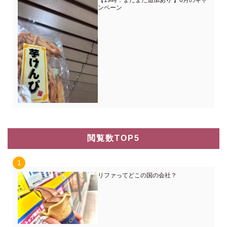
【19時：またまた追加あり 】6月のキャ
ンペーン
閲覧数TOP5
リファってどこの国の会社？