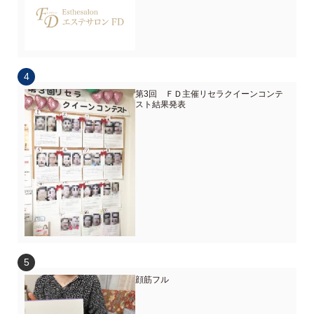
第3回 ＦＤ主催リセラクイーンコンテ
スト結果発表
顔筋フル