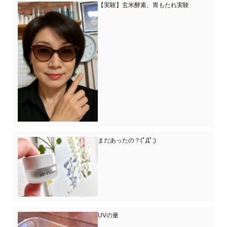
【実験】玄米酵素、胃もたれ実験
まだあったの？(ﾟДﾟ;)
UVの量