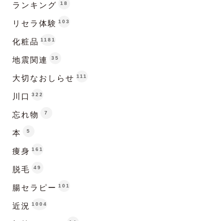
18
ランキング
103
リセラ体験
1181
化粧品
35
地震関連
111
大切なおしらせ
322
川口
7
忘れ物
5
本
161
痩身
49
脱毛
101
腸セラピー
1004
近況