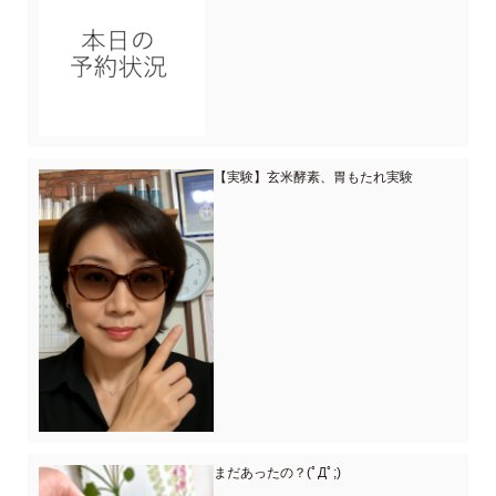
【実験】玄米酵素、胃もたれ実験
まだあったの？(ﾟДﾟ;)