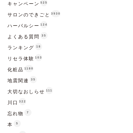
525
キャンペーン
3930
サロンのできごと
124
ハーバルシー
35
よくある質問
18
ランキング
103
リセラ体験
1180
化粧品
35
地震関連
111
大切なおしらせ
322
川口
7
忘れ物
5
本