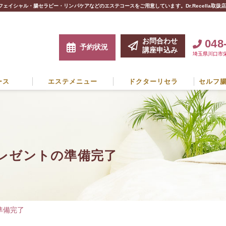
フェイシャル・腸セラピー・リンパケアなどのエステコースをご用意しています。Dr.Recella取
お問合わせ
048
予約状況
講座申込み
埼玉県川口市栄町
ース
エステメニュー
ドクターリセラ
セルフ
レゼントの準備完了
準備完了