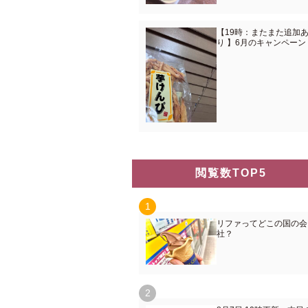
【19時：またまた追加
り 】6月のキャンペーン
閲覧数TOP5
リファってどこの国の会
社？