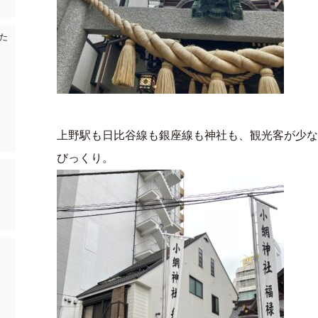
た
上野駅も日比谷線も銀座線も神社も、観光客が少な
びっくり。