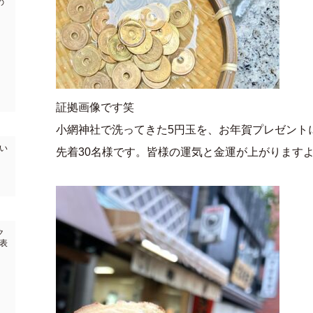
の
証拠画像です笑
小網神社で洗ってきた5円玉を、お年賀プレゼント
い
先着30名様です。皆様の運気と金運が上がります
ク
表