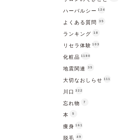
124
ハーバルシー
35
よくある質問
18
ランキング
103
リセラ体験
1180
化粧品
35
地震関連
111
大切なおしらせ
322
川口
7
忘れ物
5
本
161
痩身
49
脱毛