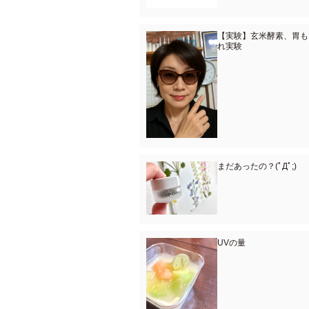
【実験】玄米酵素、胃も
れ実験
まだあったの？(ﾟДﾟ;)
UVの量