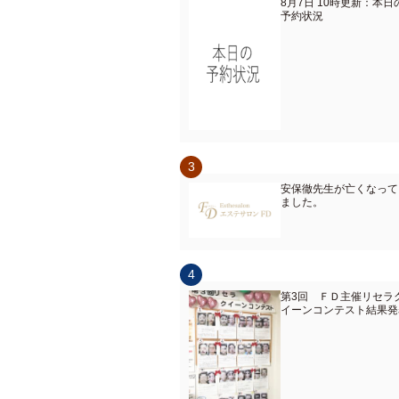
8月7日 10時更新：本日
予約状況
安保徹先生が亡くなって
ました。
第3回 ＦＤ主催リセラ
イーンコンテスト結果発