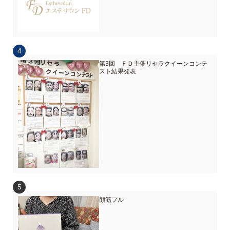
第3回 ＦＤ主催リセラクイーンコンテ
スト結果発表
顔筋フル