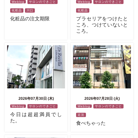
Weblog
サロンのできごと
Weblog
サロンのできごと
化粧品
川口
化粧品
化粧品の注文期限
プラセリアをつけたと
ころ、つけていないと
ころ。
2026年07月30日 (木)
2026年07月28日 (火)
Weblog
サロンのできごと
Weblog
サロンのできごと
今日は超超満員でし
近況
た。
食べちゃった