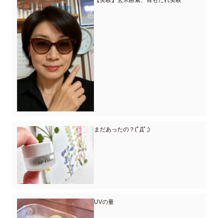
【実験】玄米酵素、胃もたれ実験
まだあったの？(ﾟДﾟ;)
UVの量