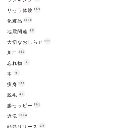
103
リセラ体験
1180
化粧品
35
地震関連
111
大切なおしらせ
322
川口
7
忘れ物
5
本
161
痩身
49
脱毛
101
腸セラピー
1004
近況
14
顔筋リリース